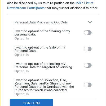
also be disclosed by us to third parties on the
IAB’s List of
:
Downstream Participants
that may further disclose it to other
third parties.
Personal Data Processing Opt Outs
I want to opt-out of the Sharing of my
28/05/2025
personal data.
Opted In
Vellykka medlemstur til Halten
I want to opt-out of the Sale of my
Personal Data.
Opted In
I want to opt-out of processing my
BLI MEDLEM, TRYKK HER
Personal Data for Targeted Advertising.
Opted In
I want to opt-out of Collection, Use,
Retention, Sale, and/or Sharing of my
KOMMENDE ARRANGEMENTER
Personal Data that Is Unrelated with the
Purposes for which it was collected.
Opted In
19:00
-
21:30
CEST
AUG
18
Medlemsmøte Biofoto Innlandet med
CONFIRM