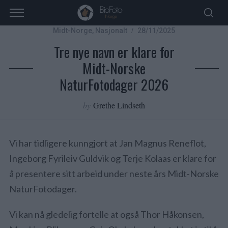
Midt-Norge
,
Nasjonalt
28/11/2025
Tre nye navn er klare for
Midt-Norske
NaturFotodager 2026
by
Grethe Lindseth
Vi har tidligere kunngjort at Jan Magnus Reneflot,
Ingeborg Fyrileiv Guldvik og Terje Kolaas er klare for
å presentere sitt arbeid under neste års Midt-Norske
NaturFotodager.
Vi kan nå gledelig fortelle at også Thor Håkonsen,