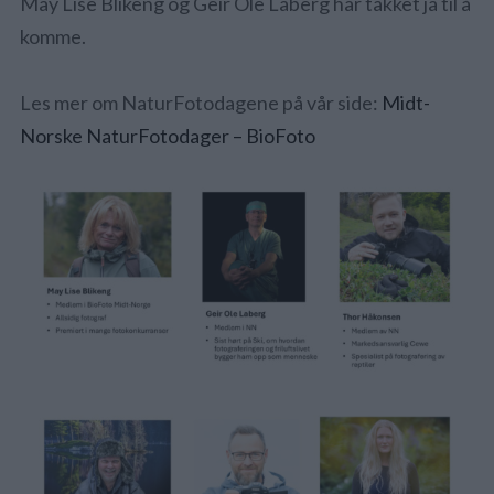
May Lise Blikeng og Geir Ole Laberg har takket ja til å
komme.
Les mer om NaturFotodagene på vår side:
Midt-
Norske NaturFotodager – BioFoto