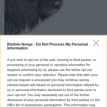
Biofoto Norge -
Do Not Process My Personal
09/06/2020
Information
S
Fotokonkurransen 2020 – 1. runde resultat
e
If you wish to opt-out of the sale, sharing to third parties, or
15/05/2019
a
processing of your personal or sensitive information for
Fotokonkurransen 2019 – 1. runde alle bilder
targeted advertising by us, please use the below opt-out
r
section to confirm your selection. Please note that after your
c
opt-out request is processed you may continue seeing
h
interest-based ads based on personal information utilized by
us or personal information disclosed to third parties prior to
f
your opt-out. You may separately opt-out of the further
o
disclosure of your personal information by third parties on the
r
IAB’s list of downstream participants. This information may