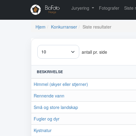
Juryering
Fotografer
Siste 
Hjem
Konkurranser
Siste resultater
antall pr. side
BESKRIVELSE
Himmel (skyer eller stjerner)
Rennende vann
Små og store landskap
Fugler og dyr
Kystnatur