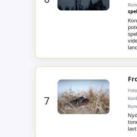
Run
spe
Kon
pote
spek
vid
land
Fr
Foto
7
Kon
Run
Nyde
ton
lav