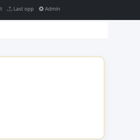
t
Last opp
Admin