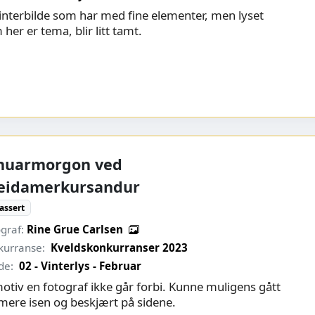
vinterbilde som har med fine elementer, men lyset
her er tema, blir litt tamt.
nuarmorgon ved
eidamerkursandur
assert
graf:
Rine Grue Carlsen
kurranse:
Kveldskonkurranser 2023
de:
02 - Vinterlys - Februar
motiv en fotograf ikke går forbi. Kunne muligens gått
mere isen og beskjært på sidene.