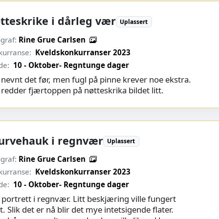
tteskrike i dårleg vær
Uplassert
graf:
Rine Grue Carlsen
kurranse:
Kveldskonkurranser 2023
de:
10 - Oktober- Regntunge dager
 nevnt det før, men fugl på pinne krever noe ekstra.
redder fjærtoppen på nøtteskrika bildet litt.
urvehauk i regnvær
Uplassert
graf:
Rine Grue Carlsen
kurranse:
Kveldskonkurranser 2023
de:
10 - Oktober- Regntunge dager
 portrett i regnvær. Litt beskjæring ville fungert
. Slik det er nå blir det mye intetsigende flater.