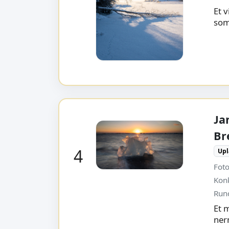
Et 
som 
Ja
Br
4
Upl
Foto
Kon
Run
Et 
ner