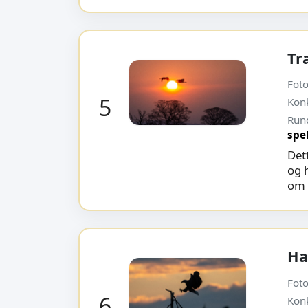
Tr
Foto
5
Kon
Run
spe
Dett
og 
om 
Ha
Foto
6
Kon