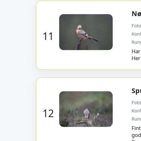
Nø
Foto
11
Kon
Run
Har
Her 
Sp
Foto
12
Kon
Run
Fint
godt