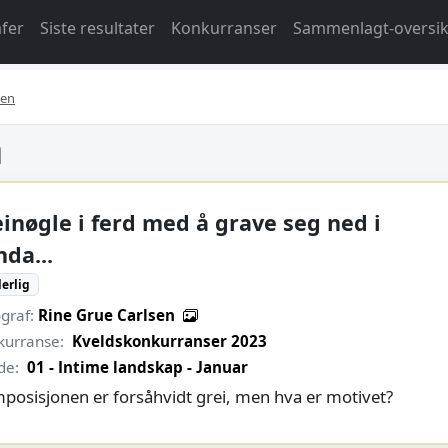
fer
Siste resultater
Konkurranser
Sammenlagt-oversik
sen
n
einøgle i ferd med å grave seg ned i
nda...
erlig
graf:
Rine Grue Carlsen
kurranse:
Kveldskonkurranser 2023
de:
01 - Intime landskap - Januar
posisjonen er forsåhvidt grei, men hva er motivet?