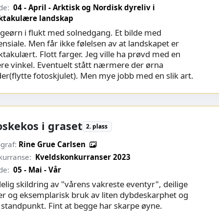
de:
04 - April - Arktisk og Nordisk dyreliv i
ktakulære landskap
geørn i flukt med solnedgang. Et bilde med
nsiale. Men får ikke følelsen av at landskapet er
takulært. Flott farger. Jeg ville ha prøvd med en
ere vinkel. Eventuelt stått nærmere der ørna
er(flytte fotoskjulet). Men mye jobb med en slik art.
oskekos i graset
2. plass
graf:
Rine Grue Carlsen
kurranse:
Kveldskonkurranser 2023
de:
05 - Mai - Vår
lig skildring av "vårens vakreste eventyr", deilige
er og eksemplarisk bruk av liten dybdeskarphet og
t standpunkt. Fint at begge har skarpe øyne.