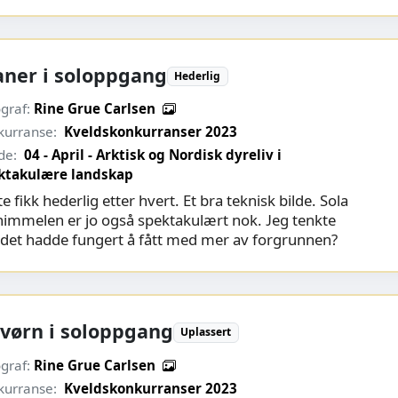
aner i soloppgang
Hederlig
graf:
Rine Grue Carlsen
kurranse:
Kveldskonkurranser 2023
de:
04 - April - Arktisk og Nordisk dyreliv i
ktakulære landskap
e fikk hederlig etter hvert. Et bra teknisk bilde. Sola
himmelen er jo også spektakulært nok. Jeg tenkte
det hadde fungert å fått med mer av forgrunnen?
vørn i soloppgang
Uplassert
graf:
Rine Grue Carlsen
kurranse:
Kveldskonkurranser 2023