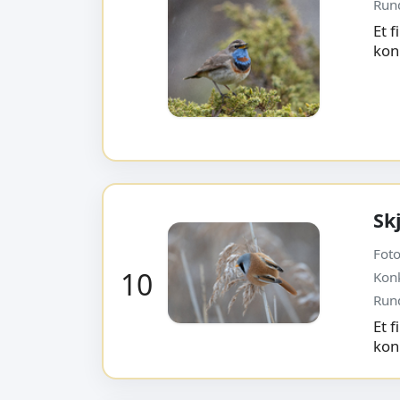
Run
Et 
kon
Sk
Foto
10
Kon
Run
Et 
kon