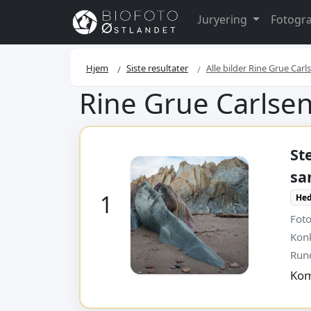
Juryering
Fotogra
Hjem
Siste resultater
Alle bilder Rine Grue Carl
Rine Grue Carlse
St
sa
1
Hed
Foto
Kon
Run
Kom