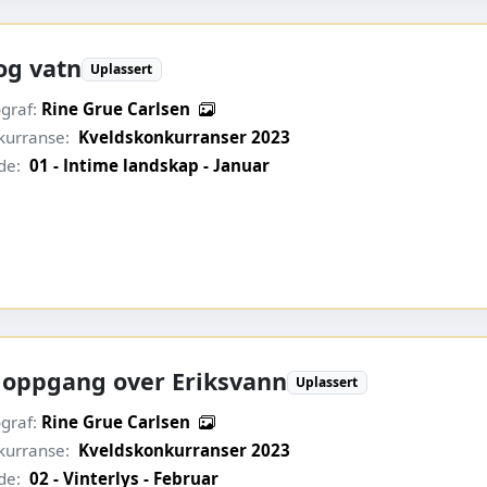
 og vatn
Uplassert
graf:
Rine Grue Carlsen
kurranse:
Kveldskonkurranser 2023
de:
01 - Intime landskap - Januar
loppgang over Eriksvann
Uplassert
graf:
Rine Grue Carlsen
kurranse:
Kveldskonkurranser 2023
de:
02 - Vinterlys - Februar